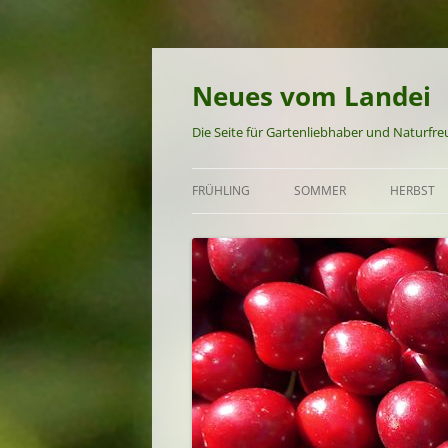
Neues vom Landei
Die Seite für Gartenliebhaber und Naturfr
FRÜHLING
SOMMER
HERBST
GARTEN UND NATUR IM
GARTEN UND NATUR IM S
GARTEN 
FRÜHLING
FRÜHSOMMER-REZEPTE
HERBST-
FRÜHLINGS-REZEPTE
SOMMER-REZEPTE
SPÄTSOMMER-REZEPTE