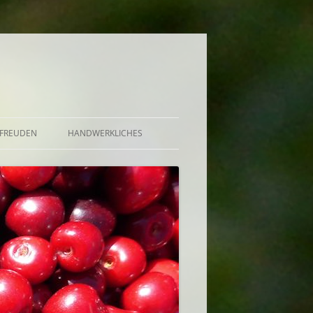
FREUDEN
HANDWERKLICHES
BRÖTCHEN UND KUCHEN
DE, GELEE, GRÜTZE,
UND AUFGESETZTER
EKT, BOWLE U.A.
CHUTNEY, SAUCE, BUTTER