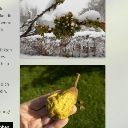
ie
ke, die
, wenn
um
fekten
 es
ch so
 dich
ein,
h
dnung!
ophen