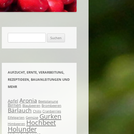
ACHTES UND EINGELEGTES
KNETES UND
ENES
Suchen
nach:
AUFZUCHT, ERNTE, VERARBEITUNG,
REZEPTIDEEN, BAUANLEITUNGEN UND
MEHR
Aronia
Apfel
Beetplanung
Birnen
Blaubeeren
Brombeeren
Bärlauch
Chilis
Cranberries
Gurken
Eifelgarten
Gemüse
Hochbeet
Himbeeren
Holunder