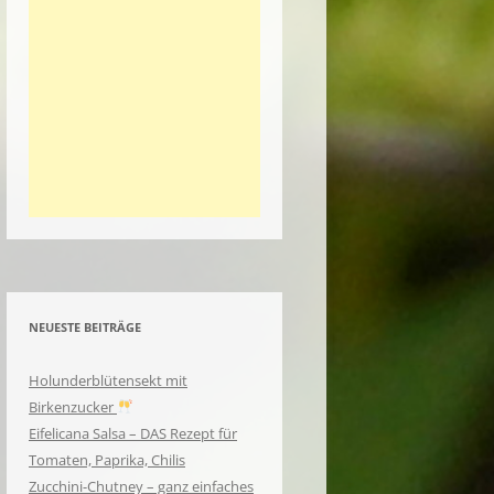
NEUESTE BEITRÄGE
Holunderblütensekt mit
Birkenzucker
Eifelicana Salsa – DAS Rezept für
Tomaten, Paprika, Chilis
Zucchini-Chutney – ganz einfaches