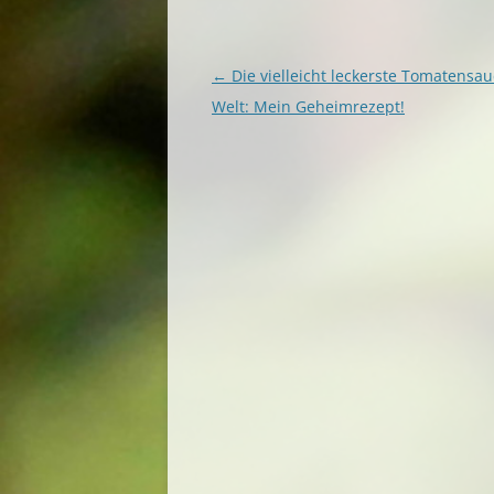
Beitragsnavigation
←
Die vielleicht leckerste Tomatensau
Welt: Mein Geheimrezept!