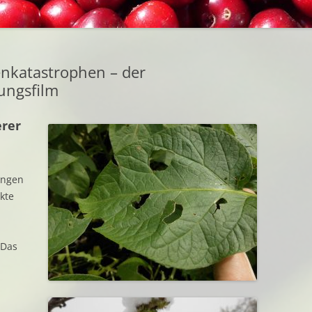
EINGEM
BEZUGSQUELLEN
GETROC
INTERESSANTES
GEFROR
nkatastrophen – der
BUCHTIPPS
ungsfilm
URBAN GARDENING
erer
ungen
ekte
 Das