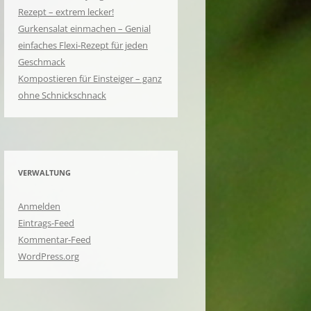
Rezept – extrem lecker!
Gurkensalat einmachen – Genial
einfaches Flexi-Rezept für jeden
Geschmack
Kompostieren für Einsteiger – ganz
ohne Schnickschnack
VERWALTUNG
Anmelden
Eintrags-Feed
Kommentar-Feed
WordPress.org