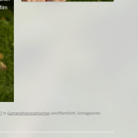
film
17
in
Gartenphilosophisches
veröffentlicht. Schlagworte: