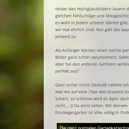
Hinter den Hochglanzbildern lauern d
gleichen Fehlschläge und Missgeschic
es wohl in jedem unserer Gärten gibt
wir mal ehrlich sind. Nur gibt das ka
jemand zu.
Als Anfänger können einen solche per
Bilder ganz schön verunsichern. Sieht
aber bei den anderen Gärtnern wirkli
perfekt aus?
Ganz sicher nicht! Deshalb nehme ich
mal mit auf eine ‚Tour des Grauens‘ (n
Scherz, so schlimm wird es dann doc
nicht… ;)) Du wirst sehen: Mit deinem
Einsteigergarten ist alles völlig in Or
Die ganz normalen Gartenkatastr