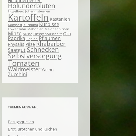
Holunderbeeren
Holunderblüten
Hügelbeet
Johannisbeeren
Kartoffeln
Kastanien
Kürbisse
Kompost
Kurkuma
Löwenzahn
Mahonien
Melonenbirnen
Minze
Oca
Nüsse
Obstgehölzschnitt
Paprika
Pflaumen
Pepino
Rhabarber
Physalis
Pilze
Schnecken
Saatgut
Selbstversorgung
Tomaten
Waldmeister
Yacon
Zucchini
THEMENAUSWAHL
Bezugsquellen
Brot, Brötchen und Kuchen