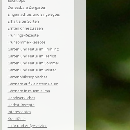
Buchtipps
Der essbare Ziergarten
Eingemachtes und Eingelegtes
Erhalt alter Sorten
Ernten ohne zu säen
Frühlings-Rezepte
Frühsommer-Rezepte
Garten und Natur im Frühling
Garten und Natur im Herbst
Garten und Natur im Sommer
Garten und Natur im Winter
Gartenphilosophisches
Gärtnern auf kleinstem Raum
Gärtnern in rauem Klima
Handwerkliches
Herbst-Rezepte
Interessantes
Krautfäule
Likör und Aufgesetzter