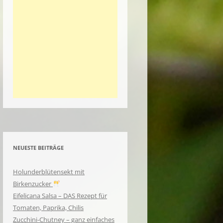
NEUESTE BEITRÄGE
Holunderblütensekt mit
Birkenzucker
Eifelicana Salsa – DAS Rezept für
Tomaten, Paprika, Chilis
Zucchini-Chutney – ganz einfaches