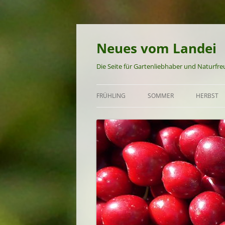
Neues vom Landei
Die Seite für Gartenliebhaber und Naturfr
FRÜHLING
SOMMER
HERBST
GARTEN UND NATUR IM
GARTEN UND NATUR IM S
GARTEN 
FRÜHLING
FRÜHSOMMER-REZEPTE
HERBST-
FRÜHLINGS-REZEPTE
SOMMER-REZEPTE
SPÄTSOMMER-REZEPTE