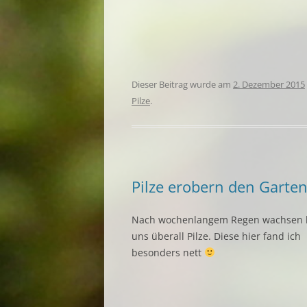
Dieser Beitrag wurde am
2. Dezember 2015
Pilze
.
Pilze erobern den Garte
Nach wochenlangem Regen wachsen 
uns überall Pilze. Diese hier fand ich
besonders nett