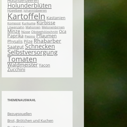
Holunderbeeren
Holunderblüten
Hügelbeet
Johannisbeeren
Kartoffeln
Kastanien
Kürbisse
Kompost
Kurkuma
Löwenzahn
Mahonien
Melonenbirnen
Minze
Oca
Nüsse
Obstgehölzschnitt
Paprika
Pflaumen
Pepino
Rhabarber
Physalis
Pilze
Schnecken
Saatgut
Selbstversorgung
Tomaten
Waldmeister
Yacon
Zucchini
THEMENAUSWAHL
Bezugsquellen
Brot, Brötchen und Kuchen