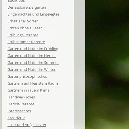
Buchtipps
Der essbare Ziergarten
Eingemachtes und Eingelegtes
Erhalt alter Sorten
Ernten ohne zu säen
Frühlings-Rezepte
Frühsommer-Rezepte
Garten und Natur im Frühling
Garten und Natur im Herbst
Garten und Natur im Sommer
Garten und Natur im Winter
Gartenphilosophisches
Gärtnern auf kleinstem Raum
Gärtnern in rauem Klima
Handwerkliches
Herbst-Rezepte
Interessantes
Krautfäule
Likör und Aufgesetzter