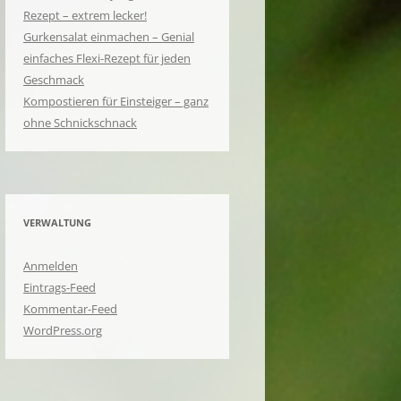
Rezept – extrem lecker!
Gurkensalat einmachen – Genial
einfaches Flexi-Rezept für jeden
Geschmack
Kompostieren für Einsteiger – ganz
ohne Schnickschnack
VERWALTUNG
Anmelden
Eintrags-Feed
Kommentar-Feed
WordPress.org