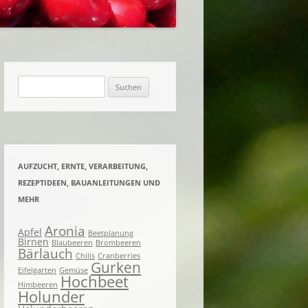
ACHTES UND EINGELEGTES
KNETES UND
ENES
Suchen
nach:
AUFZUCHT, ERNTE, VERARBEITUNG,
REZEPTIDEEN, BAUANLEITUNGEN UND
MEHR
Aronia
Apfel
Beetplanung
Birnen
Blaubeeren
Brombeeren
Bärlauch
Chilis
Cranberries
Gurken
Eifelgarten
Gemüse
Hochbeet
Himbeeren
Holunder