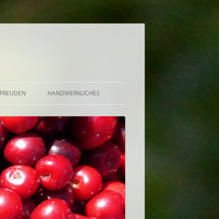
FREUDEN
HANDWERKLICHES
BRÖTCHEN UND KUCHEN
DE, GELEE, GRÜTZE,
UND AUFGESETZTER
EKT, BOWLE U.A.
CHUTNEY, SAUCE, BUTTER