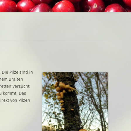
EINGEM
BEZUGSQUELLEN
GETROC
INTERESSANTES
GEFROR
BUCHTIPPS
URBAN GARDENING
Die Pilze sind in
inem uralten
retten versucht
eu kommt. Das
direkt von Pilzen