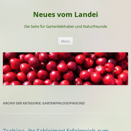
Neues vom Landei
Die Seite für Gartenliebhaber und Naturfreunde
Zum
Menü
Inhalt
springen
ARCHIV DER KATEGORIE:
GARTENPHILOSOPHISCHES
Tschüss, ihr Schleimer! Erfolgreich zum