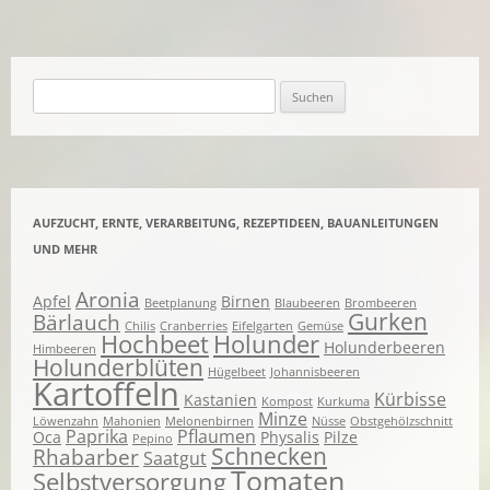
Suchen
nach:
AUFZUCHT, ERNTE, VERARBEITUNG, REZEPTIDEEN, BAUANLEITUNGEN
UND MEHR
Aronia
Apfel
Birnen
Beetplanung
Blaubeeren
Brombeeren
Gurken
Bärlauch
Chilis
Cranberries
Eifelgarten
Gemüse
Hochbeet
Holunder
Holunderbeeren
Himbeeren
Holunderblüten
Hügelbeet
Johannisbeeren
Kartoffeln
Kürbisse
Kastanien
Kompost
Kurkuma
Minze
Löwenzahn
Mahonien
Melonenbirnen
Nüsse
Obstgehölzschnitt
Paprika
Pflaumen
Oca
Physalis
Pilze
Pepino
Schnecken
Rhabarber
Saatgut
Tomaten
Selbstversorgung