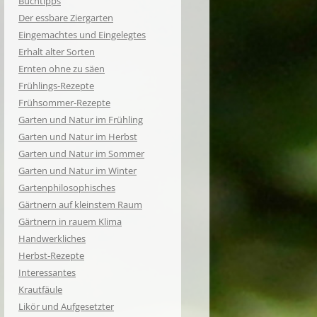
Buchtipps
Der essbare Ziergarten
Eingemachtes und Eingelegtes
Erhalt alter Sorten
Ernten ohne zu säen
Frühlings-Rezepte
Frühsommer-Rezepte
Garten und Natur im Frühling
Garten und Natur im Herbst
Garten und Natur im Sommer
Garten und Natur im Winter
Gartenphilosophisches
Gärtnern auf kleinstem Raum
Gärtnern in rauem Klima
Handwerkliches
Herbst-Rezepte
Interessantes
Krautfäule
Likör und Aufgesetzter