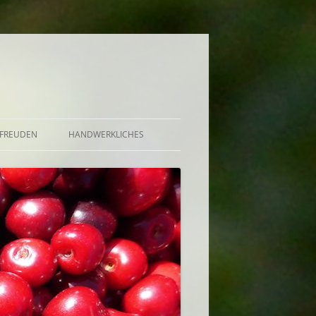
FREUDEN
HANDWERKLICHES
BRÖTCHEN UND KUCHEN
DE, GELEE, GRÜTZE,
UND AUFGESETZTER
EKT, BOWLE U.A.
CHUTNEY, SAUCE, BUTTER