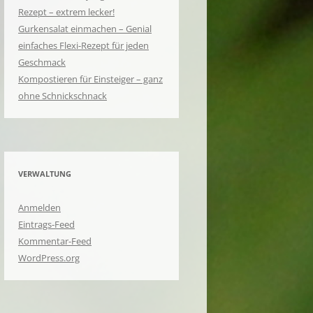
Rezept – extrem lecker!
Gurkensalat einmachen – Genial
einfaches Flexi-Rezept für jeden
Geschmack
Kompostieren für Einsteiger – ganz
ohne Schnickschnack
VERWALTUNG
Anmelden
Eintrags-Feed
Kommentar-Feed
WordPress.org