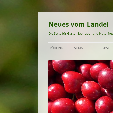
Neues vom Landei
Die Seite für Gartenliebhaber und Naturfr
FRÜHLING
SOMMER
HERBST
GARTEN UND NATUR IM
GARTEN UND NATUR IM S
GARTEN 
FRÜHLING
FRÜHSOMMER-REZEPTE
HERBST-
FRÜHLINGS-REZEPTE
SOMMER-REZEPTE
SPÄTSOMMER-REZEPTE