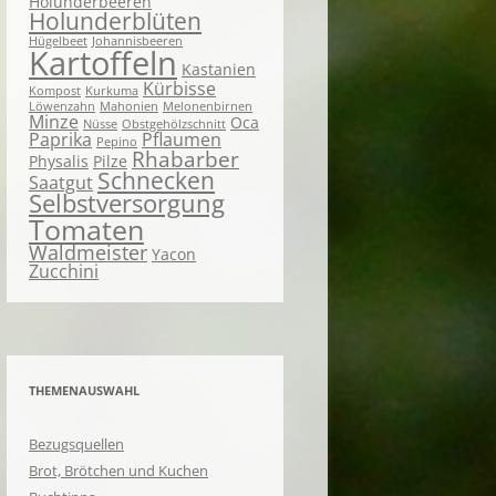
Holunderbeeren
Holunderblüten
Hügelbeet
Johannisbeeren
Kartoffeln
Kastanien
Kürbisse
Kompost
Kurkuma
Löwenzahn
Mahonien
Melonenbirnen
Minze
Oca
Nüsse
Obstgehölzschnitt
Paprika
Pflaumen
Pepino
Rhabarber
Physalis
Pilze
Schnecken
Saatgut
Selbstversorgung
Tomaten
Waldmeister
Yacon
Zucchini
THEMENAUSWAHL
Bezugsquellen
Brot, Brötchen und Kuchen