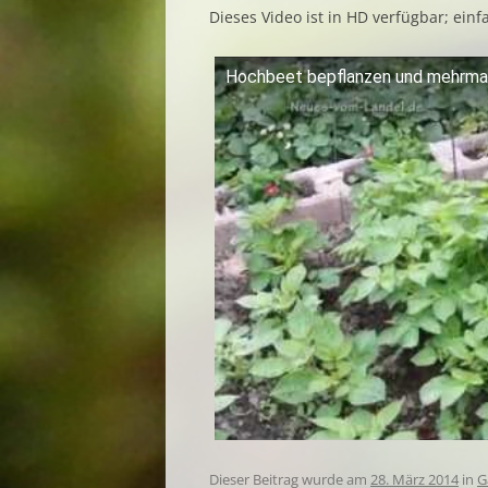
Dieses Video ist in HD verfügbar; ein
Hochbeet bepflanzen und mehrmal
Dieser Beitrag wurde am
28. März 2014
in
G