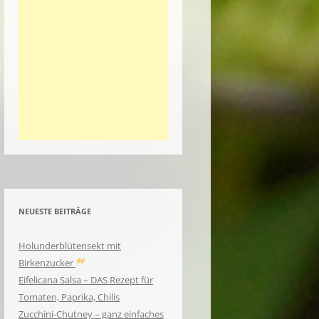
NEUESTE BEITRÄGE
Holunderblütensekt mit
Birkenzucker
Eifelicana Salsa – DAS Rezept für
Tomaten, Paprika, Chilis
Zucchini-Chutney – ganz einfaches