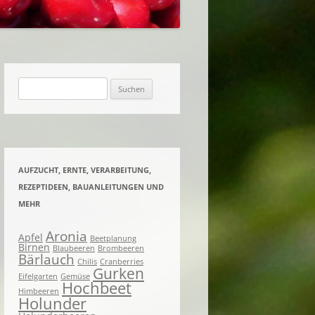
ACHTES UND EINGELEGTES
KNETES UND
ENES
Suchen
nach:
AUFZUCHT, ERNTE, VERARBEITUNG,
REZEPTIDEEN, BAUANLEITUNGEN UND
MEHR
Aronia
Apfel
Beetplanung
Birnen
Blaubeeren
Brombeeren
Bärlauch
Chilis
Cranberries
Gurken
Eifelgarten
Gemüse
Hochbeet
Himbeeren
Holunder