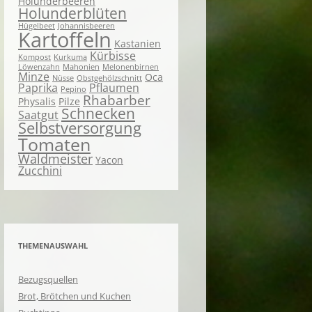
Holunderbeeren
Holunderblüten
Hügelbeet
Johannisbeeren
Kartoffeln
Kastanien
Kürbisse
Kompost
Kurkuma
Löwenzahn
Mahonien
Melonenbirnen
Minze
Oca
Nüsse
Obstgehölzschnitt
Paprika
Pflaumen
Pepino
Rhabarber
Physalis
Pilze
Schnecken
Saatgut
Selbstversorgung
Tomaten
Waldmeister
Yacon
Zucchini
THEMENAUSWAHL
Bezugsquellen
Brot, Brötchen und Kuchen