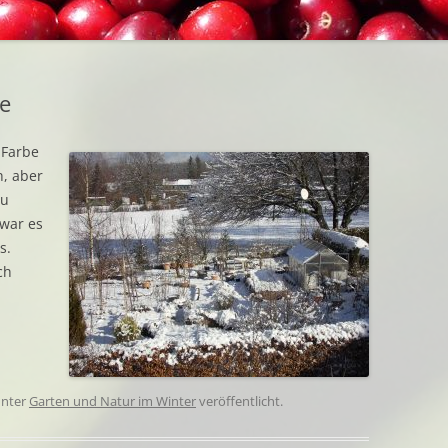
EINGEM
BEZUGSQUELLEN
GETROC
INTERESSANTES
GEFROR
e
BUCHTIPPS
r Farbe
URBAN GARDENING
h, aber
zu
 war es
s.
ch
nter
Garten und Natur im Winter
veröffentlicht.