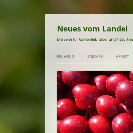
Neues vom Landei
Die Seite für Gartenliebhaber und Naturfr
FRÜHLING
SOMMER
HERBST
GARTEN UND NATUR IM
GARTEN UND NATUR IM S
GARTEN 
FRÜHLING
FRÜHSOMMER-REZEPTE
HERBST-
FRÜHLINGS-REZEPTE
SOMMER-REZEPTE
SPÄTSOMMER-REZEPTE