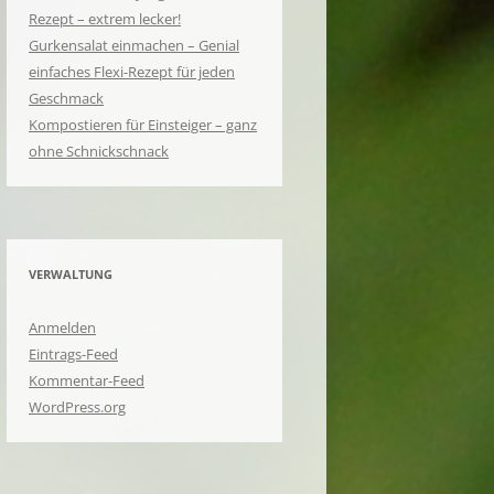
Rezept – extrem lecker!
Gurkensalat einmachen – Genial
einfaches Flexi-Rezept für jeden
Geschmack
Kompostieren für Einsteiger – ganz
ohne Schnickschnack
VERWALTUNG
Anmelden
Eintrags-Feed
Kommentar-Feed
WordPress.org