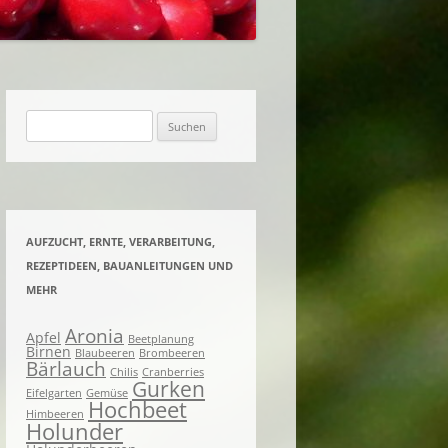
ACHTES UND EINGELEGTES
KNETES UND
ENES
Suchen
nach:
AUFZUCHT, ERNTE, VERARBEITUNG,
REZEPTIDEEN, BAUANLEITUNGEN UND
MEHR
Aronia
Apfel
Beetplanung
Birnen
Blaubeeren
Brombeeren
Bärlauch
Chilis
Cranberries
Gurken
Eifelgarten
Gemüse
Hochbeet
Himbeeren
Holunder