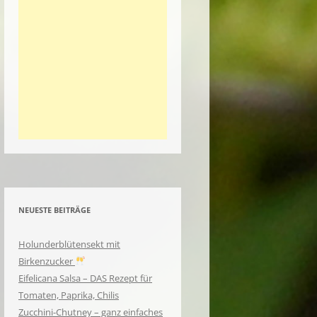
NEUESTE BEITRÄGE
Holunderblütensekt mit
Birkenzucker
Eifelicana Salsa – DAS Rezept für
Tomaten, Paprika, Chilis
Zucchini-Chutney – ganz einfaches