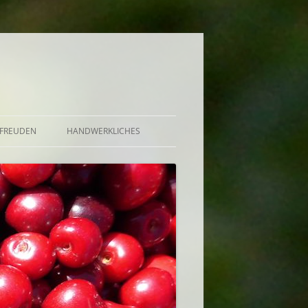
FREUDEN
HANDWERKLICHES
BRÖTCHEN UND KUCHEN
DE, GELEE, GRÜTZE,
UND AUFGESETZTER
EKT, BOWLE U.A.
CHUTNEY, SAUCE, BUTTER