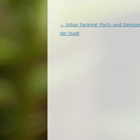
Beitragsnavigation
←
Urban Farming: Fisch- und Gemüse
der Stadt