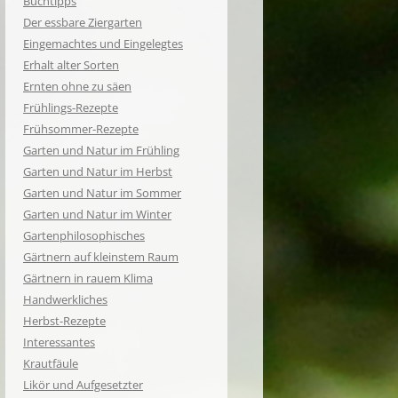
Buchtipps
Der essbare Ziergarten
Eingemachtes und Eingelegtes
Erhalt alter Sorten
Ernten ohne zu säen
Frühlings-Rezepte
Frühsommer-Rezepte
Garten und Natur im Frühling
Garten und Natur im Herbst
Garten und Natur im Sommer
Garten und Natur im Winter
Gartenphilosophisches
Gärtnern auf kleinstem Raum
Gärtnern in rauem Klima
Handwerkliches
Herbst-Rezepte
Interessantes
Krautfäule
Likör und Aufgesetzter