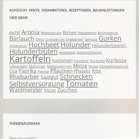
AUFZUCHT, ERNTE, VERARBEITUNG, REZEPTIDEEN, BAUANLEITUNGEN
UND MEHR
Aronia
Apfel
Birnen
Beetplanung
Blaubeeren
Brombeeren
Gurken
Bärlauch
Chilis
Cranberries
Eifelgarten
Gemüse
Hochbeet
Holunder
Holunderbeeren
Himbeeren
Holunderblüten
Hügelbeet
Johannisbeeren
Kartoffeln
Kürbisse
Kastanien
Kompost
Kurkuma
Minze
Löwenzahn
Mahonien
Melonenbirnen
Nüsse
Obstgehölzschnitt
Paprika
Pflaumen
Oca
Physalis
Pilze
Pepino
Schnecken
Rhabarber
Saatgut
Tomaten
Selbstversorgung
Waldmeister
Zucchini
Yacon
THEMENAUSWAHL
Bezugsquellen