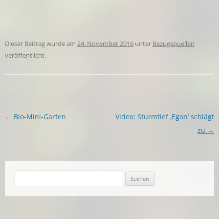
Dieser Beitrag wurde am
24. November 2016
unter
Bezugsquellen
veröffentlicht.
Beitragsnavigation
←
Bio-Mini-Garten
Video: Sturmtief ‚Egon‘ schlägt
zu
→
Suchen
nach: