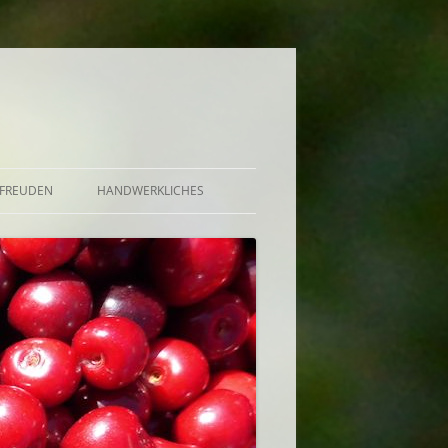
FREUDEN
HANDWERKLICHES
BRÖTCHEN UND KUCHEN
DE, GELEE, GRÜTZE,
UND AUFGESETZTER
EKT, BOWLE U.A.
CHUTNEY, SAUCE, BUTTER