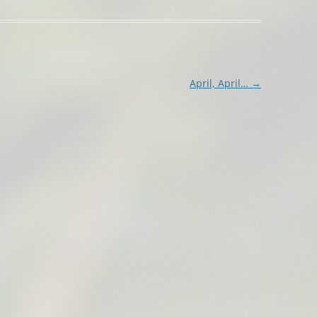
April, April…
→