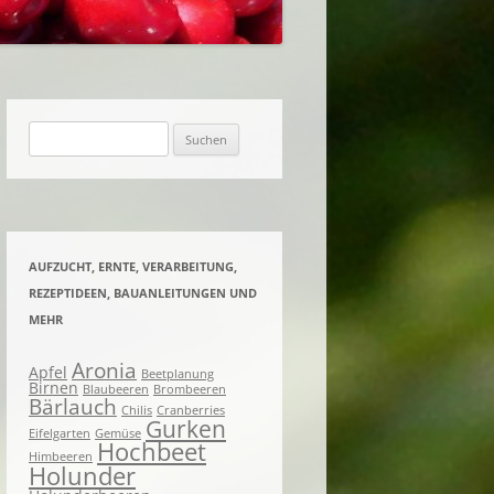
ACHTES UND EINGELEGTES
KNETES UND
ENES
Suchen
nach:
AUFZUCHT, ERNTE, VERARBEITUNG,
REZEPTIDEEN, BAUANLEITUNGEN UND
MEHR
Aronia
Apfel
Beetplanung
Birnen
Blaubeeren
Brombeeren
Bärlauch
Chilis
Cranberries
Gurken
Eifelgarten
Gemüse
Hochbeet
Himbeeren
Holunder