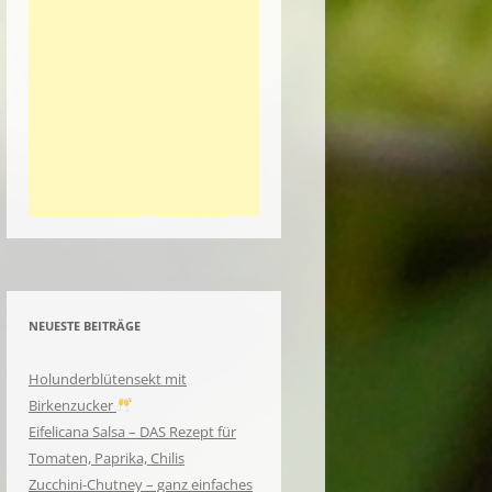
NEUESTE BEITRÄGE
Holunderblütensekt mit
Birkenzucker
Eifelicana Salsa – DAS Rezept für
Tomaten, Paprika, Chilis
Zucchini-Chutney – ganz einfaches