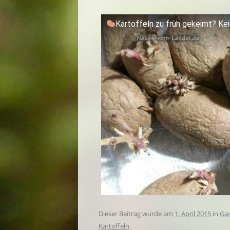
Kartoffeln zu früh gekeimt? Kei
Dieser Beitrag wurde am
1. April 2015
in
Gar
Kartoffeln
.