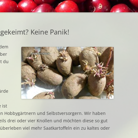
EINGEM
BEZUGSQUELLEN
GETROC
INTERESSANTES
GEFROR
 gekeimt? Keine Panik!
BUCHTIPPS
 dem
URBAN GARDENING
aber
t du
ürde
 ist
inen Hobbygärtnern und Selbstversorgern. Wir haben
eils drei oder vier Knollen und möchten diese so gut
berleben viel mehr Saatkartoffeln ein zu kaltes oder