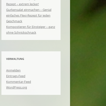
Rezept – extrem lecker!
Gurkensalat einmachen – Genial
einfaches Flexi-Rezept für jeden
Geschmack
Kompostieren für Einsteiger – ganz
ohne Schnickschnack
VERWALTUNG
Anmelden
Eintrags-Feed
Kommentar-Feed
WordPress.org