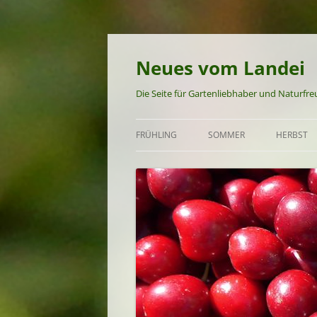
Neues vom Landei
Die Seite für Gartenliebhaber und Naturfr
FRÜHLING
SOMMER
HERBST
GARTEN UND NATUR IM
GARTEN UND NATUR IM S
GARTEN 
FRÜHLING
FRÜHSOMMER-REZEPTE
HERBST-
FRÜHLINGS-REZEPTE
SOMMER-REZEPTE
SPÄTSOMMER-REZEPTE