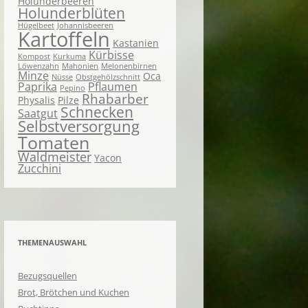
Holunderbeeren
Holunderblüten
Hügelbeet
Johannisbeeren
Kartoffeln
Kastanien
Kürbisse
Kompost
Kurkuma
Löwenzahn
Mahonien
Melonenbirnen
Minze
Oca
Nüsse
Obstgehölzschnitt
Paprika
Pflaumen
Pepino
Rhabarber
Physalis
Pilze
Schnecken
Saatgut
Selbstversorgung
Tomaten
Waldmeister
Yacon
Zucchini
THEMENAUSWAHL
Bezugsquellen
Brot, Brötchen und Kuchen