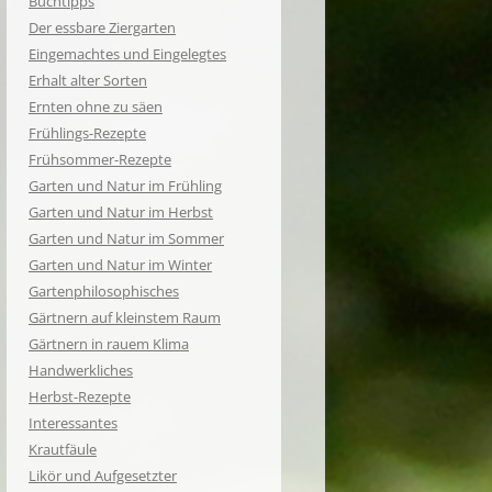
Buchtipps
Der essbare Ziergarten
Eingemachtes und Eingelegtes
Erhalt alter Sorten
Ernten ohne zu säen
Frühlings-Rezepte
Frühsommer-Rezepte
Garten und Natur im Frühling
Garten und Natur im Herbst
Garten und Natur im Sommer
Garten und Natur im Winter
Gartenphilosophisches
Gärtnern auf kleinstem Raum
Gärtnern in rauem Klima
Handwerkliches
Herbst-Rezepte
Interessantes
Krautfäule
Likör und Aufgesetzter