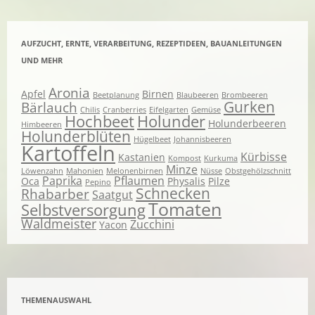
AUFZUCHT, ERNTE, VERARBEITUNG, REZEPTIDEEN, BAUANLEITUNGEN
UND MEHR
Aronia
Apfel
Birnen
Beetplanung
Blaubeeren
Brombeeren
Gurken
Bärlauch
Chilis
Cranberries
Eifelgarten
Gemüse
Hochbeet
Holunder
Holunderbeeren
Himbeeren
Holunderblüten
Hügelbeet
Johannisbeeren
Kartoffeln
Kürbisse
Kastanien
Kompost
Kurkuma
Minze
Löwenzahn
Mahonien
Melonenbirnen
Nüsse
Obstgehölzschnitt
Paprika
Pflaumen
Oca
Physalis
Pilze
Pepino
Schnecken
Rhabarber
Saatgut
Tomaten
Selbstversorgung
Waldmeister
Zucchini
Yacon
THEMENAUSWAHL