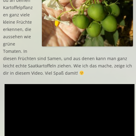
du an deinen
Kartoffelpflanz
en ganz viele
kleine Früchte
erkennen, die
aussehen wie
grüne
Tomaten. In
diesen Früchten sind Samen, und aus denen kann man ganz
leicht echte Saatkartoffeln ziehen. Wie ich das mache, zeige ich
dir in diesem Video. Viel Spaß damit!