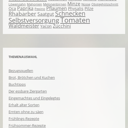
Minze
Löwenzahn
Mahonien
Melonenbirnen
Nüsse
Obstgehölzschnitt
Paprika
Pflaumen
Oca
Physalis
Pilze
Pepino
Schnecken
Rhabarber
Saatgut
Tomaten
Selbstversorgung
Waldmeister
Zucchini
Yacon
THEMENAUSWAHL
Bezugsquellen
Brot, Brötchen und Kuchen
Buchtipps
Der essbare Ziergarten
Eingemachtes und Eingelegtes
Erhalt alter Sorten
Ernten ohne zu säen
Frühlings-Rezepte
Frühsommer-Rezepte