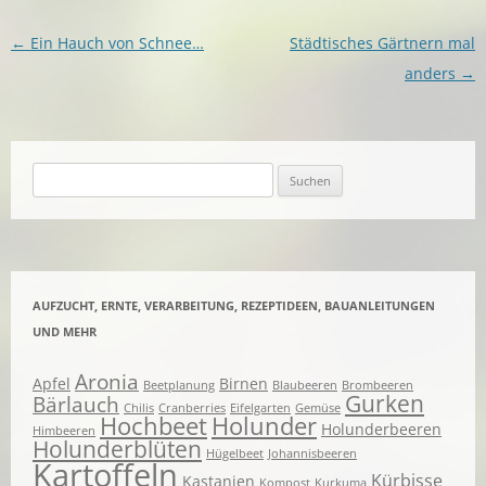
Beitragsnavigation
←
Ein Hauch von Schnee…
Städtisches Gärtnern mal
anders
→
Suchen
nach:
AUFZUCHT, ERNTE, VERARBEITUNG, REZEPTIDEEN, BAUANLEITUNGEN
UND MEHR
Aronia
Apfel
Birnen
Beetplanung
Blaubeeren
Brombeeren
Gurken
Bärlauch
Chilis
Cranberries
Eifelgarten
Gemüse
Hochbeet
Holunder
Holunderbeeren
Himbeeren
Holunderblüten
Hügelbeet
Johannisbeeren
Kartoffeln
Kürbisse
Kastanien
Kompost
Kurkuma