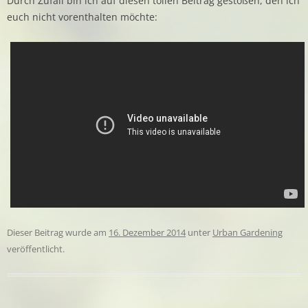
Durch Zufall bin ich auf diesen tollen Beitrag gestoßen, den ich
euch nicht vorenthalten möchte:
Dieser Beitrag wurde am
16. Dezember 2014
unter
Urban Gardening
veröffentlicht.