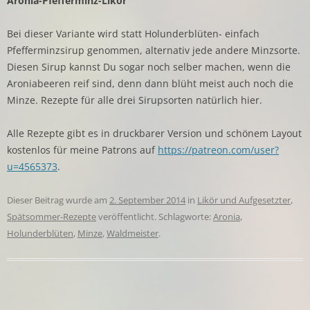
Aronia-Pfefferminz-Likör
Bei dieser Variante wird statt Holunderblüten- einfach
Pfefferminzsirup genommen, alternativ jede andere Minzsorte.
Diesen Sirup kannst Du sogar noch selber machen, wenn die
Aroniabeeren reif sind, denn dann blüht meist auch noch die
Minze. Rezepte für alle drei Sirupsorten natürlich hier.
Alle Rezepte gibt es in druckbarer Version und schönem Layout
kostenlos für meine Patrons auf
https://patreon.com/user?
u=4565373
.
Dieser Beitrag wurde am
2. September 2014
in
Likör und Aufgesetzter
,
Spätsommer-Rezepte
veröffentlicht. Schlagworte:
Aronia
,
Holunderblüten
,
Minze
,
Waldmeister
.