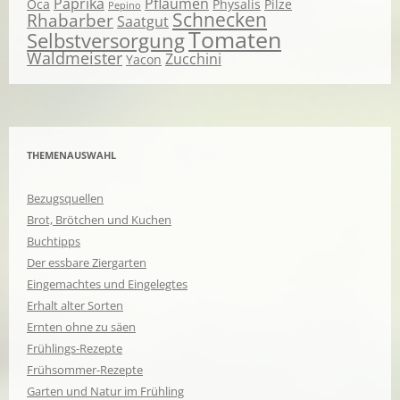
Paprika
Pflaumen
Oca
Physalis
Pilze
Pepino
Schnecken
Rhabarber
Saatgut
Tomaten
Selbstversorgung
Waldmeister
Zucchini
Yacon
THEMENAUSWAHL
Bezugsquellen
Brot, Brötchen und Kuchen
Buchtipps
Der essbare Ziergarten
Eingemachtes und Eingelegtes
Erhalt alter Sorten
Ernten ohne zu säen
Frühlings-Rezepte
Frühsommer-Rezepte
Garten und Natur im Frühling