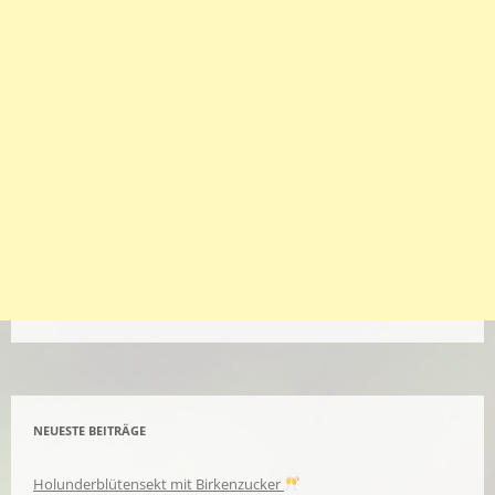
NEUESTE BEITRÄGE
Holunderblütensekt mit Birkenzucker