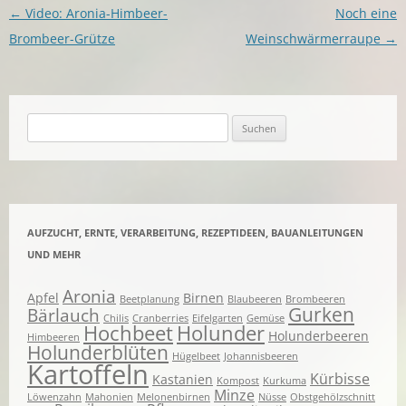
Beitragsnavigation
←
Video: Aronia-Himbeer-
Noch eine
Brombeer-Grütze
Weinschwärmerraupe
→
Suchen
nach:
AUFZUCHT, ERNTE, VERARBEITUNG, REZEPTIDEEN, BAUANLEITUNGEN
UND MEHR
Aronia
Apfel
Birnen
Beetplanung
Blaubeeren
Brombeeren
Gurken
Bärlauch
Chilis
Cranberries
Eifelgarten
Gemüse
Hochbeet
Holunder
Holunderbeeren
Himbeeren
Holunderblüten
Hügelbeet
Johannisbeeren
Kartoffeln
Kürbisse
Kastanien
Kompost
Kurkuma
Minze
Löwenzahn
Mahonien
Melonenbirnen
Nüsse
Obstgehölzschnitt