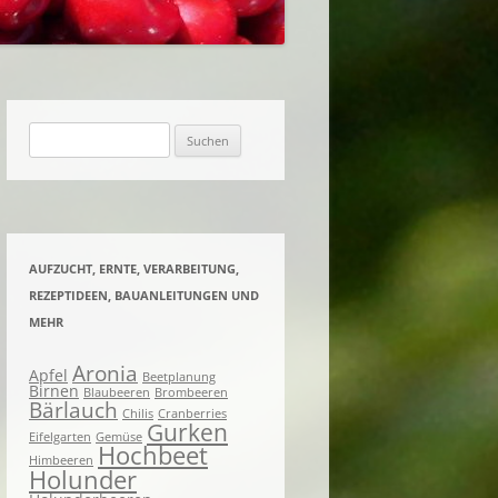
ACHTES UND EINGELEGTES
KNETES UND
ENES
Suchen
nach:
AUFZUCHT, ERNTE, VERARBEITUNG,
REZEPTIDEEN, BAUANLEITUNGEN UND
MEHR
Aronia
Apfel
Beetplanung
Birnen
Blaubeeren
Brombeeren
Bärlauch
Chilis
Cranberries
Gurken
Eifelgarten
Gemüse
Hochbeet
Himbeeren
Holunder