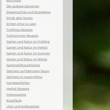
Buchtipps
Der essbare Ziergarten
Eingemachtes und Eingelegtes
Erhalt alter Sorten
Ernten ohne zu säen
Frühlings-Rezepte
Frühsommer-Rezepte
Garten und Natur im Frühling
Garten und Natur im Herbst
Garten und Natur im Sommer
Garten und Natur im Winter
Gartenphilosophisches
Gärtnern auf kleinstem Raum
Gärtnern in rauem Klima
Handwerkliches
Herbst-Rezepte
Interessantes
Krautfäule
Likör und Aufgesetzter