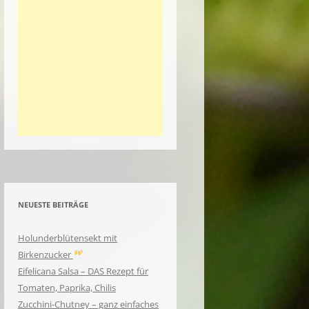
NEUESTE BEITRÄGE
Holunderblütensekt mit
Birkenzucker
Eifelicana Salsa – DAS Rezept für
Tomaten, Paprika, Chilis
Zucchini-Chutney – ganz einfaches