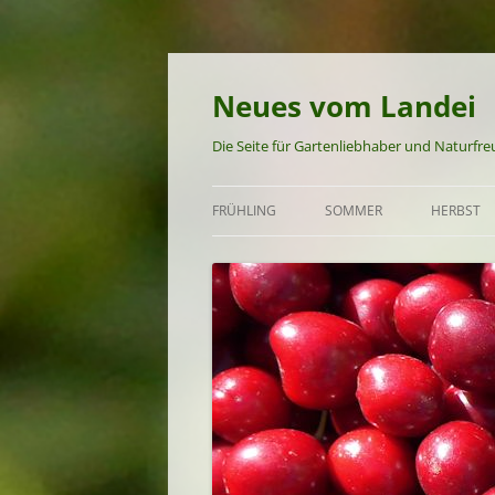
Neues vom Landei
Die Seite für Gartenliebhaber und Naturfr
FRÜHLING
SOMMER
HERBST
GARTEN UND NATUR IM
GARTEN UND NATUR IM S
GARTEN 
FRÜHLING
FRÜHSOMMER-REZEPTE
HERBST-
FRÜHLINGS-REZEPTE
SOMMER-REZEPTE
SPÄTSOMMER-REZEPTE