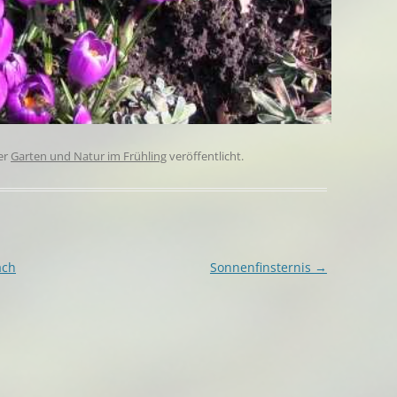
er
Garten und Natur im Frühling
veröffentlicht.
ach
Sonnenfinsternis
→