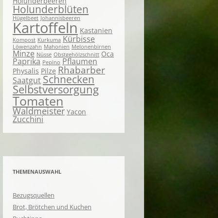
Holunderbeeren
Holunderblüten
Hügelbeet
Johannisbeeren
Kartoffeln
Kastanien
Kürbisse
Kompost
Kurkuma
Löwenzahn
Mahonien
Melonenbirnen
Minze
Oca
Nüsse
Obstgehölzschnitt
Paprika
Pflaumen
Pepino
Rhabarber
Physalis
Pilze
Schnecken
Saatgut
Selbstversorgung
Tomaten
Waldmeister
Yacon
Zucchini
THEMENAUSWAHL
Bezugsquellen
Brot, Brötchen und Kuchen