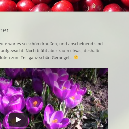
EINGEM
BEZUGSQUELLEN
GETROC
INTERESSANTES
GEFROR
her
BUCHTIPPS
ute war es so schön draußen, und anscheinend sind
URBAN GARDENING
 aufgewacht. Noch blüht aber kaum etwas, deshalb
lüten zum Teil ganz schön Gerangel…