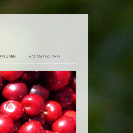
FREUDEN
HANDWERKLICHES
BRÖTCHEN UND KUCHEN
DE, GELEE, GRÜTZE,
UND AUFGESETZTER
EKT, BOWLE U.A.
CHUTNEY, SAUCE, BUTTER