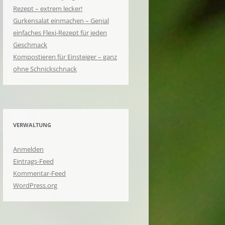
Rezept – extrem lecker!
Gurkensalat einmachen – Genial
einfaches Flexi-Rezept für jeden
Geschmack
Kompostieren für Einsteiger – ganz
ohne Schnickschnack
VERWALTUNG
Anmelden
Eintrags-Feed
Kommentar-Feed
WordPress.org