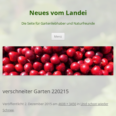
Neues vom Landei
Die Seite für Gartenliebhaber und Naturfreunde
Zum
Menü
Inhalt
springen
verschneiter Garten 220215
Veröffentlicht
2. Dezember 2015
am
4608 × 3456
in
Und schon wieder
Schnee
.