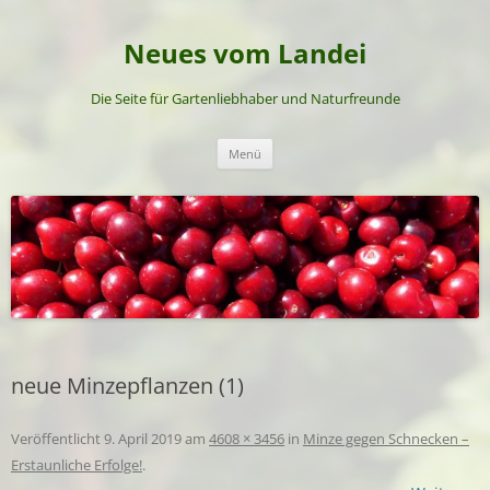
Neues vom Landei
Die Seite für Gartenliebhaber und Naturfreunde
Zum
Menü
Inhalt
springen
neue Minzepflanzen (1)
Veröffentlicht
9. April 2019
am
4608 × 3456
in
Minze gegen Schnecken –
Erstaunliche Erfolge!
.