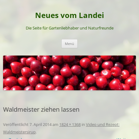
Neues vom Landei
Die Seite für Gartenliebhaber und Naturfreunde
Zum
Menü
Inhalt
springen
Waldmeister ziehen lassen
Veröffentlicht
7. April 2014
am
1824 × 1368
in
Video und Rezept:
Waldmeistersirup
.