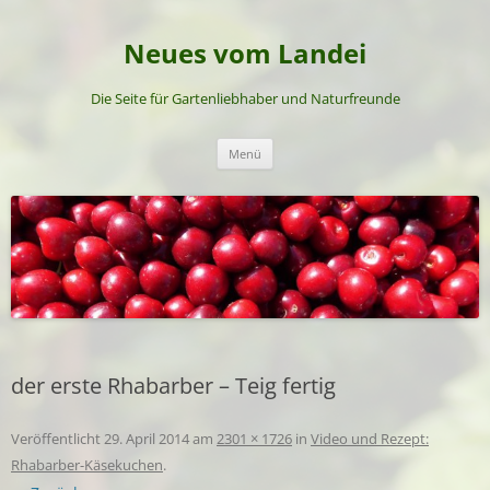
Neues vom Landei
Die Seite für Gartenliebhaber und Naturfreunde
Zum
Menü
Inhalt
springen
der erste Rhabarber – Teig fertig
Veröffentlicht
29. April 2014
am
2301 × 1726
in
Video und Rezept:
Rhabarber-Käsekuchen
.