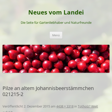
Neues vom Landei
Die Seite für Gartenliebhaber und Naturfreunde
Zum
Menü
Inhalt
springen
Pilze an altem Johannisbeerstämmchen
021215-2
Veröffentlicht
2. Dezember 2015
am
4438 × 3318
in
Totholz? Weit