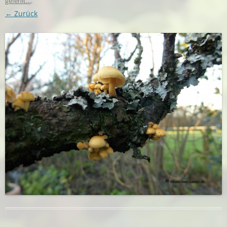
gefehlt…
.
← Zurück