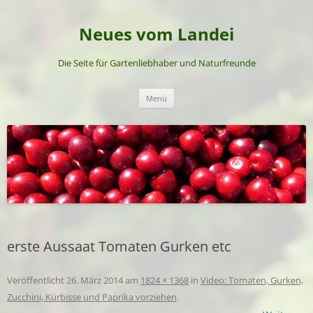
Neues vom Landei
Die Seite für Gartenliebhaber und Naturfreunde
Zum
Menü
Inhalt
springen
erste Aussaat Tomaten Gurken etc
Veröffentlicht
26. März 2014
am
1824 × 1368
in
Video: Tomaten, Gurken,
Zucchini, Kürbisse und Paprika vorziehen
.