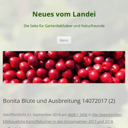
Neues vom Landei
Die Seite für Gartenliebhaber und Naturfreunde
Zum
Menü
Inhalt
springen
Bonita Blüte und Ausbreitung 14072017 (2)
Veröffentlicht
21. September 2018
am
4608 × 3456
in
Die Siegerknollen:
Eifeltaugliche Kartoffelsorten in den Extremjahren 2017 und 2018
.