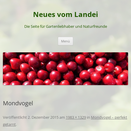
Neues vom Landei
Die Seite für Gartenliebhaber und Naturfreunde
Zum
Menü
Inhalt
springen
Mondvogel
Veröffentlicht
2. Dezember 2015
am
1983 × 1329
in
Mondvogel – perfekt
getarnt
.