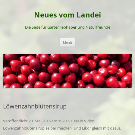
Neues vom Landei
Die Seite für Gartenliebhaber und Naturfreunde
Zum
Menü
Inhalt
springen
Löwenzahnblütensirup
Veröffentlicht
23. Mai 2016
am
1920 × 1080
in
Video:
Löwenzahnblütensirup selber machen (und Likör gleich mit dazu)
.