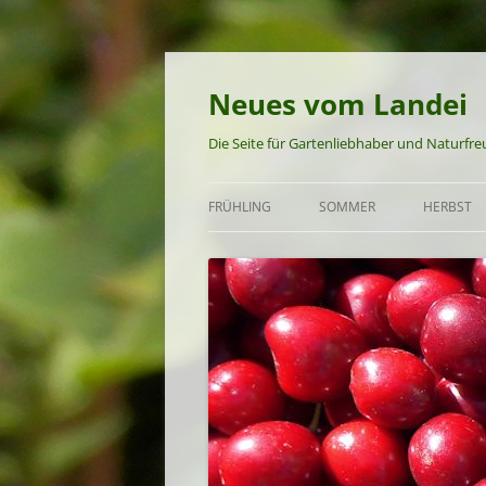
Neues vom Landei
Die Seite für Gartenliebhaber und Naturfr
FRÜHLING
SOMMER
HERBST
GARTEN UND NATUR IM
GARTEN UND NATUR IM S
GARTEN 
FRÜHLING
FRÜHSOMMER-REZEPTE
HERBST-
FRÜHLINGS-REZEPTE
SOMMER-REZEPTE
SPÄTSOMMER-REZEPTE