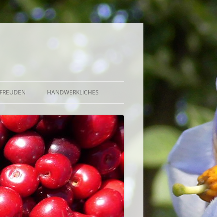
FREUDEN
HANDWERKLICHES
BRÖTCHEN UND KUCHEN
DE, GELEE, GRÜTZE,
UND AUFGESETZTER
EKT, BOWLE U.A.
CHUTNEY, SAUCE, BUTTER