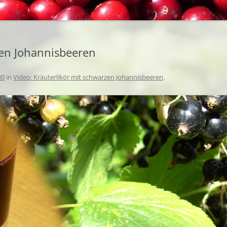
EINGEM
BEZUGSQUELLEN
GETROC
INTERESSANTES
GEFROR
zen Johannisbeeren
BUCHTIPPS
80
in
Video: Kräuterlikör mit schwarzen Johannisbeeren
.
URBAN GARDENING