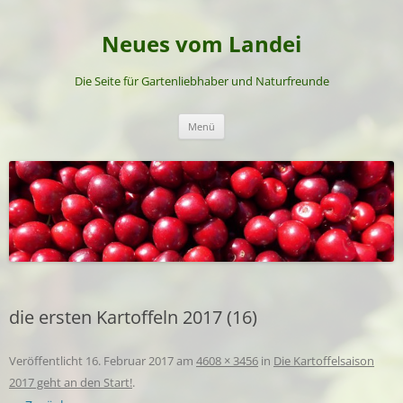
Neues vom Landei
Die Seite für Gartenliebhaber und Naturfreunde
Zum
Menü
Inhalt
springen
die ersten Kartoffeln 2017 (16)
Veröffentlicht
16. Februar 2017
am
4608 × 3456
in
Die Kartoffelsaison
2017 geht an den Start!
.