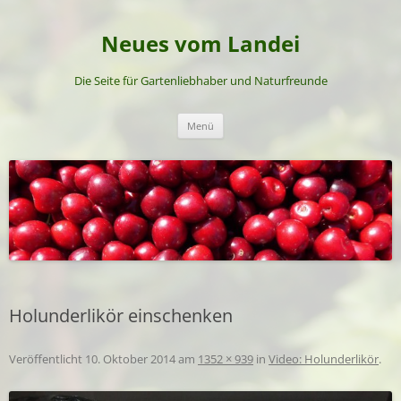
Neues vom Landei
Die Seite für Gartenliebhaber und Naturfreunde
Zum
Menü
Inhalt
springen
Holunderlikör einschenken
Veröffentlicht
10. Oktober 2014
am
1352 × 939
in
Video: Holunderlikör
.