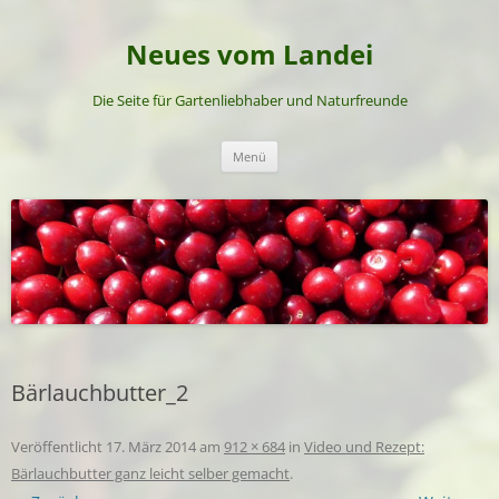
Neues vom Landei
Die Seite für Gartenliebhaber und Naturfreunde
Zum
Menü
Inhalt
springen
Bärlauchbutter_2
Veröffentlicht
17. März 2014
am
912 × 684
in
Video und Rezept:
Bärlauchbutter ganz leicht selber gemacht
.